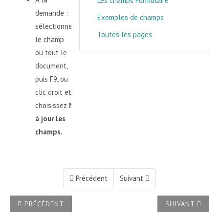
Les champs Formulaire
demande :
Exemples de champs
sélectionnez
Toutes les pages
le champ
ou tout le
document,
puis F9, ou
clic droit et
choisissez
Mettre
à jour les
champs.
Précédent
Suivant
ARTICLE PRÉCÉDENT : LE MODÈLE DU PETIT CHIMISTE
ARTICLE SUIVA
PRÉCÉDENT
SUIVANT