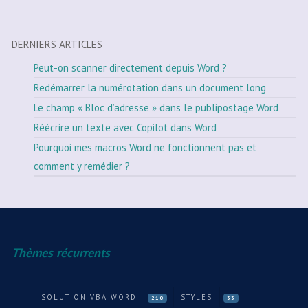
DERNIERS ARTICLES
Peut-on scanner directement depuis Word ?
Redémarrer la numérotation dans un document long
Le champ « Bloc d’adresse » dans le publipostage Word
Réécrire un texte avec Copilot dans Word
Pourquoi mes macros Word ne fonctionnent pas et
comment y remédier ?
Thèmes récurrents
SOLUTION VBA WORD
STYLES
210
33