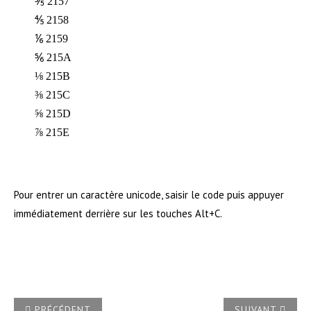
⅗ 2157
⅘ 2158
⅙ 2159
⅚ 215A
⅛ 215B
⅜ 215C
⅝ 215D
⅞ 215E
Pour entrer un caractère unicode, saisir le code puis appuyer
immédiatement derrière sur les touches Alt+C.
ARTICLE PRÉCÉDENT : COMMENT RÉTROGRADER TOUS LES 
ARTICLE SUIVA
PRÉCÉDENT
SUIVANT