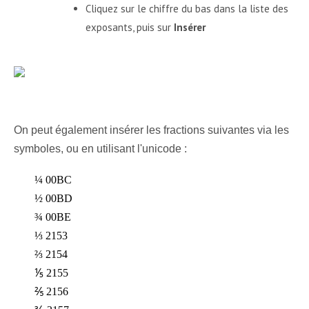
Cliquez sur le chiffre du bas dans la liste des
exposants, puis sur
Insérer
On peut également insérer les fractions suivantes via les
symboles, ou en utilisant l'unicode :
¼ 00BC
½ 00BD
¾ 00BE
⅓ 2153
⅔ 2154
⅕ 2155
⅖ 2156