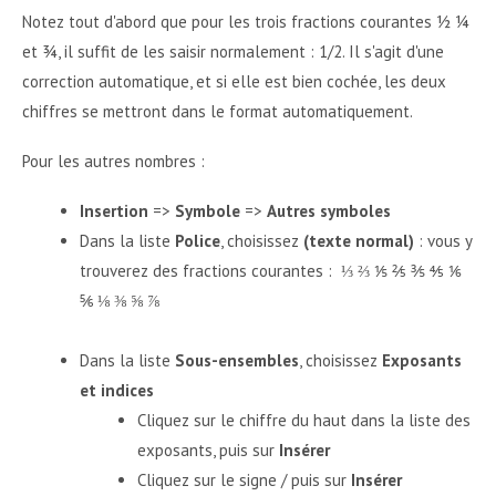
Notez tout d'abord que pour les trois fractions courantes ½ ¼
et ¾, il suffit de les saisir normalement : 1/2. Il s'agit d'une
correction automatique, et si elle est bien cochée, les deux
chiffres se mettront dans le format automatiquement.
Pour les autres nombres :
Insertion
=>
Symbole
=>
Autres symboles
Dans la liste
Police
, choisissez
(texte normal)
: vous y
trouverez des fractions courantes : ⅓ ⅔ ⅕ ⅖ ⅗ ⅘ ⅙
⅚ ⅛ ⅜ ⅝ ⅞
Dans la liste
Sous-ensembles
, choisissez
Exposants
et indices
Cliquez sur le chiffre du haut dans la liste des
exposants, puis sur
Insérer
Cliquez sur le signe / puis sur
Insérer