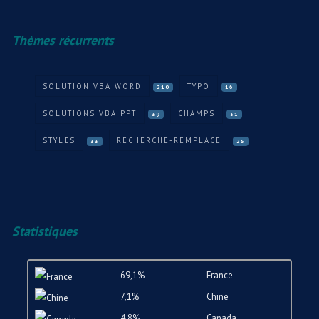
Thèmes récurrents
SOLUTION VBA WORD
TYPO
210
16
SOLUTIONS VBA PPT
CHAMPS
39
31
STYLES
RECHERCHE-REMPLACE
33
25
Statistiques
69,1%
France
7,1%
Chine
4,8%
Canada