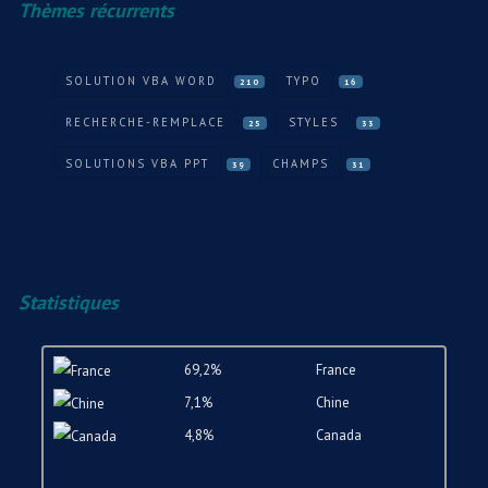
Thèmes récurrents
SOLUTION VBA WORD
TYPO
210
16
RECHERCHE-REMPLACE
STYLES
25
33
SOLUTIONS VBA PPT
CHAMPS
39
31
Statistiques
69,2%
France
7,1%
Chine
4,8%
Canada