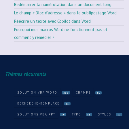
Redémarrer la numérotation dans un document long
Le champ « Bloc d’adresse » dans le publipostage Word
Réécrire un texte avec Copilot dans Word
Pourquoi mes macros Word ne fonctionnent pas et
comment y remédier ?
Thèmes récurrents
SOLUTION VBA WORD
CHAMPS
210
31
RECHERCHE-REMPLACE
25
SOLUTIONS VBA PPT
TYPO
STYLES
39
16
33