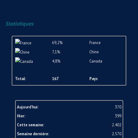
Statistiques
69,2%
France
7,1%
Chine
4,8%
Canada
Total:
167
Pays
Aujourd'hui:
370
Hier:
399
Cette semaine:
2.402
Semaine dernière:
2.570