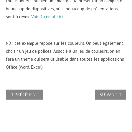
tout manuel... ou bien une macro si la présentation comporte
beaucoup de diapositives, où si beaucoup de présentations
sont à revoir.
Voir l'exemple ici.
NB : cet exemple repose sur les couleurs. On peut également
choisir un jeu de polices. Associé à un jeu de couleurs, on en
fera un thème qui sera utilisable dans toutes les applications
Office (Word, Excel).
ARTICLE PRÉCÉDENT : APPLIQUER LE MASQUE DE NOTES À
ARTICLE SUIVA
PRÉCÉDENT
SUIVANT