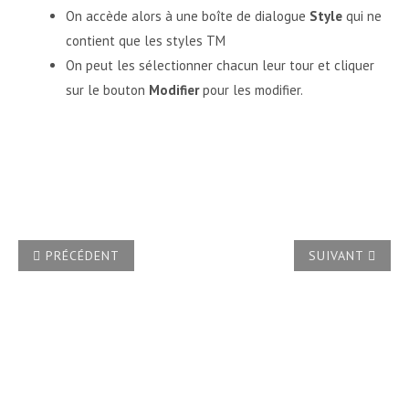
On accède alors à une boîte de dialogue
Style
qui ne
contient que les styles TM
On peut les sélectionner chacun leur tour et cliquer
sur le bouton
Modifier
pour les modifier.
ARTICLE PRÉCÉDENT : COMMENT SAISIR UNE FRACTION?
ARTICLE SUIVA
PRÉCÉDENT
SUIVANT