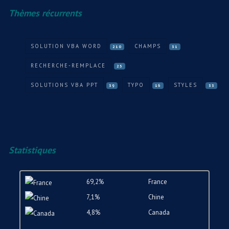
Thèmes récurrents
SOLUTION VBA WORD
CHAMPS
210
31
RECHERCHE-REMPLACE
25
SOLUTIONS VBA PPT
TYPO
STYLES
39
16
33
Statistiques
69,2%
France
7,1%
Chine
4,8%
Canada