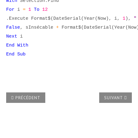
With
Selection.Find
For
i
=
1
To
12
.Execute Format$(DateSerial(Year(Now), i,
1
),
"
False
, sInsécable
+
Format$(DateSerial(Year(No
Next
i
End With
End Sub
ARTICLE PRÉCÉDENT : COMMENT REMPLACER LE POINT DÉC
ARTICLE SUIVA
PRÉCÉDENT
SUIVANT