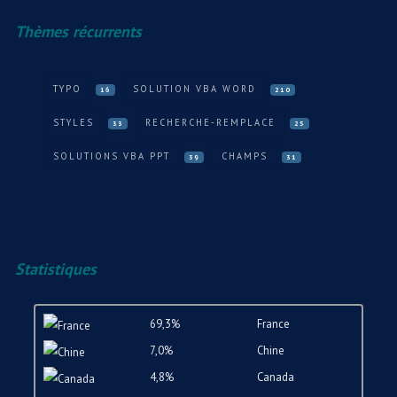
Thèmes récurrents
TYPO
SOLUTION VBA WORD
16
210
STYLES
RECHERCHE-REMPLACE
33
25
SOLUTIONS VBA PPT
CHAMPS
39
31
Statistiques
69,3%
France
7,0%
Chine
4,8%
Canada