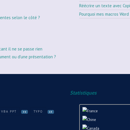
Réécrire un texte avec Cop
Pourquoi mes macros Word 
entes selon le côté ?
tant il ne se passe rien
ument ou d'une présentation ?
Statistiques
 VBA PPT
TYPO
39
16