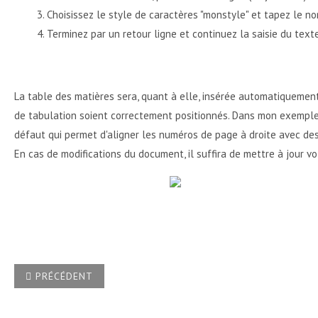
Choisissez le style de caractères "monstyle" et tapez le no
Terminez par un retour ligne et continuez la saisie du text
La table des matières sera, quant à elle, insérée automatiquement
de tabulation soient correctement positionnés. Dans mon exemple, j
défaut qui permet d'aligner les numéros de page à droite avec des
En cas de modifications du document, il suffira de mettre à jour 
ARTICLE PRÉCÉDENT : COMMENT NE PAS AFFICHER LES ENTR
PRÉCÉDENT