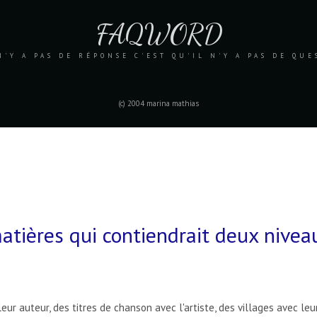
FAQWORD
N'Y A PAS DE RÉPONSE C'EST QU'IL N'Y A PAS DE QU
(c) 2004 marina mathias
tières qui contiendrait deux nivea
r auteur, des titres de chanson avec l'artiste, des villages avec leu