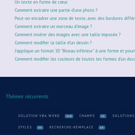
Un texte en forme de cœur
Comment extraire une partie d'une photo ?
Peut-on encadrer une zone de texte, avec des bordures différ
Comment extraire un morceau d'image ?
Comment insérer des images avec une taille imposée ?
Comment modifier la taille d'un dessin ?
J'applique un format 3D "Biseau inférieur" à une forme et pour
Comment modifier les couleurs de toutes les formes d'un doc
Thèmes récurrents
SOLUTION VBA WORD
CHAMPS
SOLUTIONS
210
31
STYLES
RECHERCHE-REMPLACE
33
25