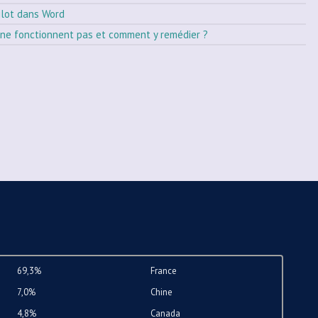
ilot dans Word
ne fonctionnent pas et comment y remédier ?
69,3%
France
7,0%
Chine
4,8%
Canada