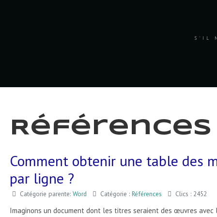
S'IL 
Références
Comment obtenir une table des ma
par ligne ?
Catégorie parente:
Word
Catégorie :
Références
Clics : 2452
Imaginons un document dont les titres seraient des œuvres avec leu