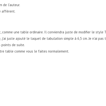
m de l'auteur.
e afférent.
, comme une table ordinaire. Il conviendra juste de modifier le style
'ai juste ajouté le taquet de tabulation simple à 6,5 cm. Je n'ai pas
 points de suite.
votre table comme vous le faites normalement.
ÉES D'INDEX {XE"BLABLA"} ?