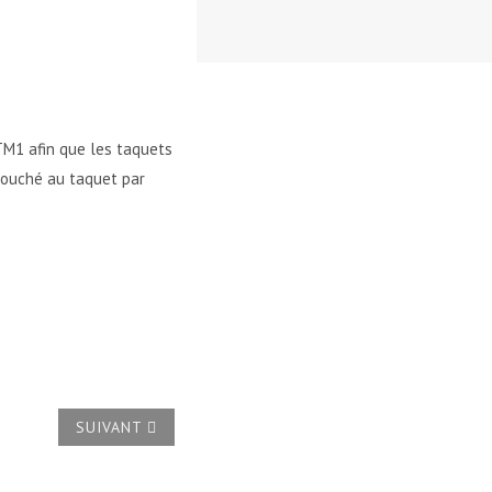
 TM1 afin que les taquets
 touché au taquet par
ARTICLE SUIVANT : COMMENT OBTENIR UNE TABLE DE
SUIVANT