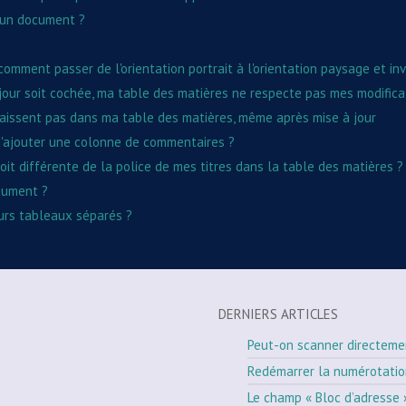
'un document ?
mment passer de l'orientation portrait à l'orientation paysage et inv
 jour soit cochée, ma table des matières ne respecte pas mes modifica
pparaissent pas dans ma table des matières, même après mise à jour
d'ajouter une colonne de commentaires ?
oit différente de la police de mes titres dans la table des matières ?
cument ?
eurs tableaux séparés ?
DERNIERS ARTICLES
Peut-on scanner directeme
Redémarrer la numérotati
Le champ « Bloc d’adresse 