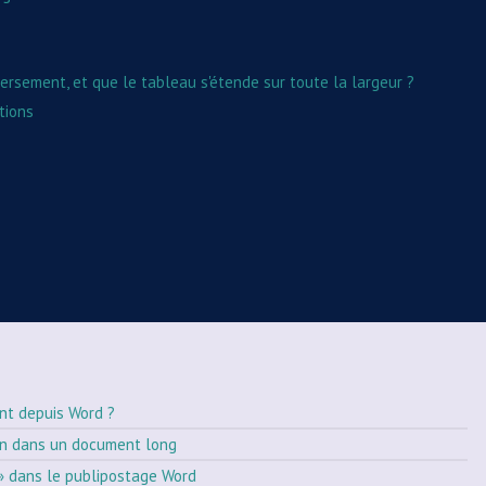
ersement, et que le tableau s'étende sur toute la largeur ?
tions
nt depuis Word ?
on dans un document long
» dans le publipostage Word