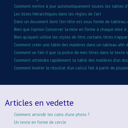
Comment mettre à jour automatiquement toutes les tables d
Les listes hiérarchiques dans les règles de l'art
Dans un document dont l'en-tête est sous forme de tableau, co
Bien que l'option Conserver la mise en forme à chaque mise à
Bien qu'ayant utilisé les styles de titre, certains titres n'a
Comment créer une table des matières dans un tableau afin 
Comment se fait-il que la police de mes titres dans le texte s
Comment atteindre rapidement la table des matières d'un do
Comment insérer le résultat d'un calcul fait à partir de plusi
Articles en vedette
Comment arrondir les coins d'une photo ?
Un texte en forme de cercle