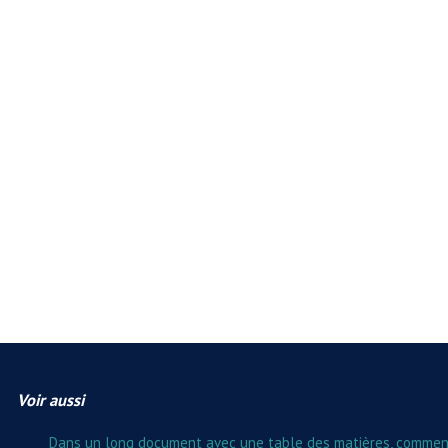
Voir aussi
Dans un long document avec une table des matières, comment f