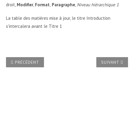
droit,
Modifier
,
Format
,
Paragraphe
,
Niveau hiérarchique 1
La table des matières mise à jour, le titre Introduction
s'intercalera avant le Titre 1
ARTICLE PRÉCÉDENT : DANS UN FICHIER COMPOSÉ D'AUTA
ARTICLE SUIVA
PRÉCÉDENT
SUIVANT