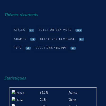
Thèmes récurrents
STYLES
SOLUTION VBA WORD
33
210
CHAMPS
RECHERCHE-REMPLACE
31
25
TYPO
SOLUTIONS VBA PPT
16
39
Statistiques
69,1%
France
7,1%
Chine