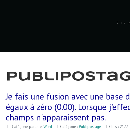
S'IL 
Publiposta
Je fais une fusion avec une base 
égaux à zéro (0.00). Lorsque j'eff
champs n'apparaissent pas.
Catégorie parente:
Word
Catégorie :
Publipostage
Clics : 2177