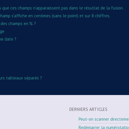
is que ces champs n'apparaissent pas dans le résultat de la fusion.
hamp s'affiche en centimes (sans le point) et sur 8 chiffres.
s des champs en % ?
age
ne date ?
eurs tableaux séparés ?
DERNIERS ARTICLES
Peut-on scanner directeme
Redémarrer la numérotati