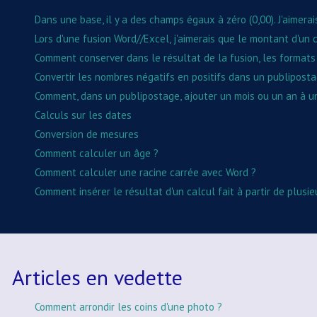
Dans une base, il y a des champs égaux à zéro (0,00). J'aimera
Lors d'une fusion Word//Excel, j'aimerais que le montant d'un c
Comment conserver dans le résultat de la fusion, les format
Convertir les nombres négatifs en positifs dans un publipost
Comment, dans un publipostage, ajouter un mois ou un an à u
Calculs sur les dates
Conversion de mesures
Comment calculer un âge ?
Comment calculer une racine carrée avec Word ?
Comment insérer le résultat d'un calcul fait à partir de plusi
Articles en vedette
Comment arrondir les coins d'une photo ?