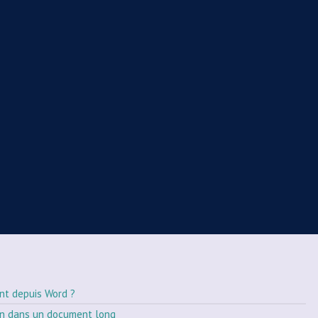
nt depuis Word ?
on dans un document long