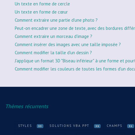
Un texte en forme de cercle
Un texte en forme de cœur
Comment extraire une partie d'une photo ?
Peut-on encadrer une zone de texte, avec des bordures différ
Comment extraire un morceau d'image ?
Comment insérer des images avec une taille imposée ?
Comment modifier la taille d'un dessin ?
J'applique un format 3D "Biseau inférieur" à une forme et pour
Comment modifier les couleurs de toutes les formes d'un doc
Thèmes récurrents
STYLES
SOLUTIONS VBA PPT
CHAMPS
33
39
31