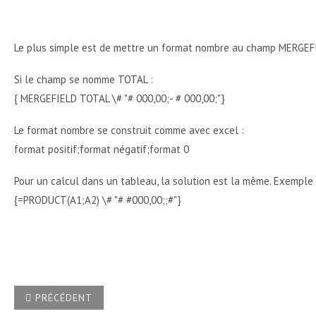
Le plus simple est de mettre un format nombre au champ MERGEF
Si le champ se nomme TOTAL :
{ MERGEFIELD TOTAL \# "# 000,00;- # 000,00;"}
Le format nombre se construit comme avec excel :
format positif;format négatif;format 0
Pour un calcul dans un tableau, la solution est la même. Exemple 
{=PRODUCT(A1;A2) \# "# #000,00;;#"}
ARTICLE PRÉCÉDENT : J'UTILISE OUTLOOK POUR UN PUBLI
PRÉCÉDENT