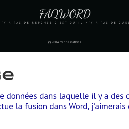
FAQWORD
N'Y A PAS DE RÉPONSE C'EST QU'IL N'Y A PAS DE QU
(c) 2004 marina mathias
ge
de données dans laquelle il y a des
ectue la fusion dans Word, j'aimerais