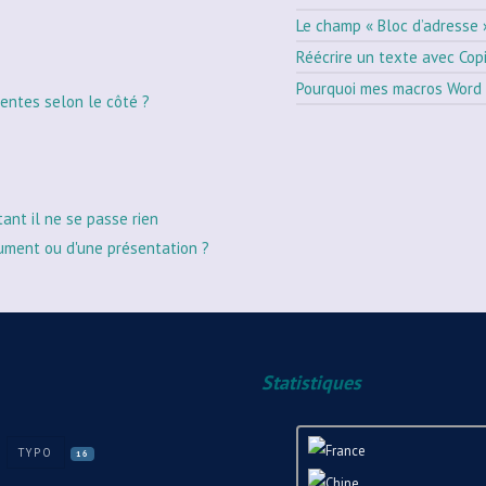
Le champ « Bloc d’adresse 
Réécrire un texte avec Cop
Pourquoi mes macros Word 
entes selon le côté ?
tant il ne se passe rien
ument ou d'une présentation ?
Statistiques
TYPO
16