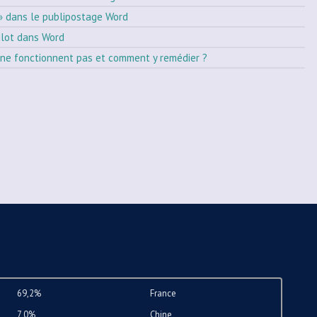
» dans le publipostage Word
ilot dans Word
ne fonctionnent pas et comment y remédier ?
69,2%
France
7,0%
Chine