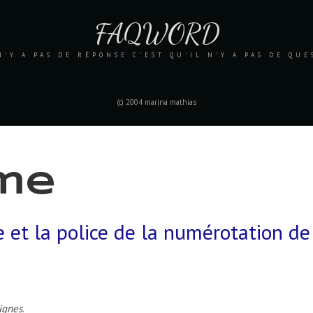
FAQWORD
N'Y A PAS DE RÉPONSE C'EST QU'IL N'Y A PAS DE QU
(c) 2004 marina mathias
rme
le et la police de la numérotation de
ignes
.