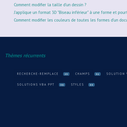
Comment modifier la taille d'un dessin ?
J'applique un format 3D "Biseau inférieur" à une forme et pour
Comment modifier les couleurs de toutes les formes d'un doc
Thèmes récurrents
RECHERCHE-REMPLACE
CHAMPS
SOLUTION
25
31
SOLUTIONS VBA PPT
STYLES
39
33