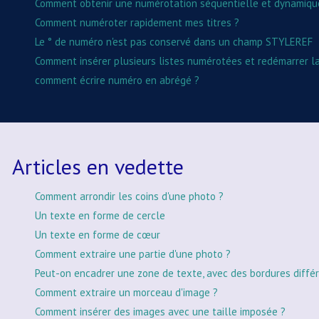
Comment obtenir une numérotation séquentielle et dynamique a
Comment numéroter rapidement mes titres ?
Le ° de numéro n'est pas conservé dans un champ STYLEREF
Comment insérer plusieurs listes numérotées et redémarrer l
comment écrire numéro en abrégé ?
Articles en vedette
Comment arrondir les coins d'une photo ?
Un texte en forme de cercle
Un texte en forme de cœur
Comment extraire une partie d'une photo ?
Peut-on encadrer une zone de texte, avec des bordures différ
Comment extraire un morceau d'image ?
Comment insérer des images avec une taille imposée ?