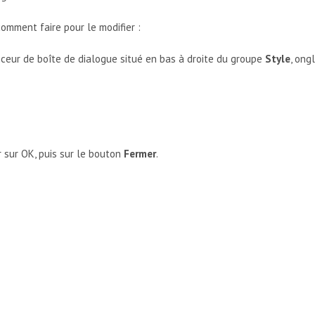
 comment faire pour le modifier :
anceur de boîte de dialogue situé en bas à droite du groupe
Style
, ong
er sur OK, puis sur le bouton
Fermer
.
TE D'OBTENIR UN MÊME NOMBRE PRÉCIS DE CARACTÈRES SUR CH