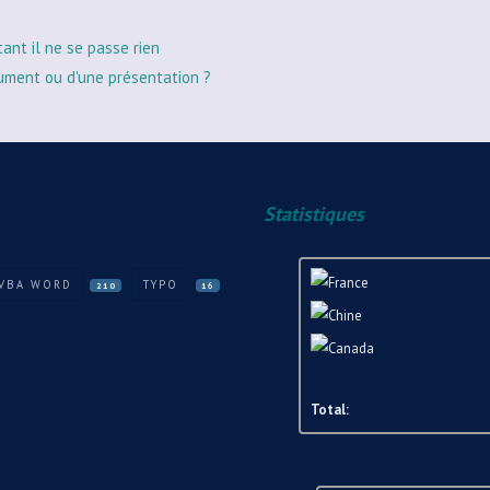
tant il ne se passe rien
ument ou d'une présentation ?
Statistiques
 VBA WORD
TYPO
210
16
Total: