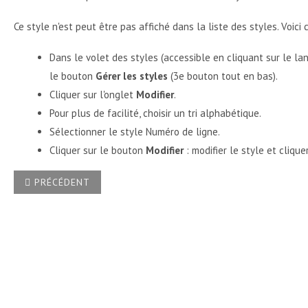
Ce style n'est peut être pas affiché dans la liste des styles. Voici
Dans le volet des styles (accessible en cliquant sur le l
le bouton
Gérer les styles
(3e bouton tout en bas).
Cliquer sur l'onglet
Modifier
.
Pour plus de facilité, choisir un tri alphabétique.
Sélectionner le style Numéro de ligne.
Cliquer sur le bouton
Modifier
: modifier le style et cliqu
ARTICLE PRÉCÉDENT : EST-IL POSSIBLE DE FAIRE EN SOR
PRÉCÉDENT