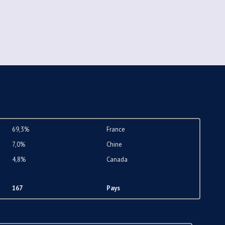
69,3%
France
7,0%
Chine
4,8%
Canada
167
Pays