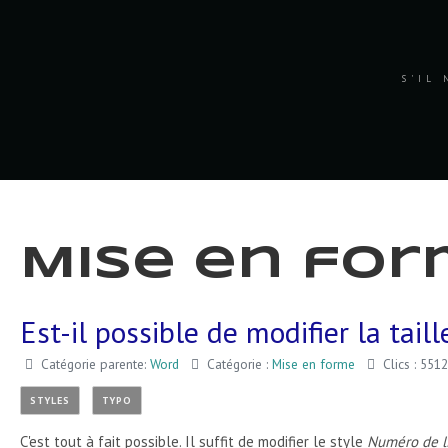
S'IL 
Mise en fo
Est-il possible de modifier la tail
Catégorie parente:
Word
Catégorie :
Mise en forme
Clics : 5512
STYLES
TYPO
C'est tout à fait possible. Il suffit de modifier le style
Numéro de l