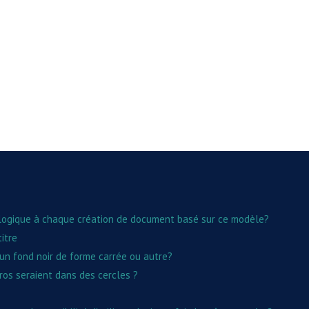
ologique à chaque création de document basé sur ce modèle?
itre
n fond noir de forme carrée ou autre?
os seraient dans des cercles ?