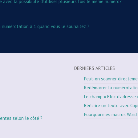
vec la possibilité d'utiliser plusieurs fois le même numéro?
a numérotation à 1 quand vous le souhaitez ?
DERNIERS ARTICLES
Peut-on scanner directeme
Redémarrer la numérotati
Le champ « Bloc d’adresse 
Réécrire un texte avec Cop
Pourquoi mes macros Word 
entes selon le côté ?