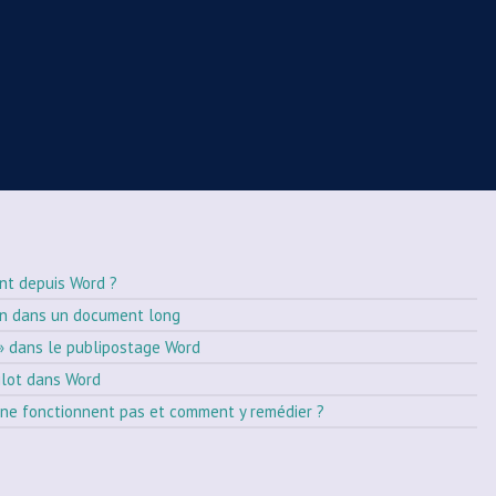
nt depuis Word ?
on dans un document long
» dans le publipostage Word
ilot dans Word
ne fonctionnent pas et comment y remédier ?