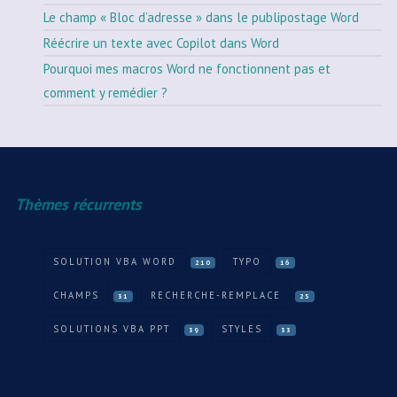
Le champ « Bloc d’adresse » dans le publipostage Word
Réécrire un texte avec Copilot dans Word
Pourquoi mes macros Word ne fonctionnent pas et
comment y remédier ?
Thèmes récurrents
SOLUTION VBA WORD
TYPO
210
16
CHAMPS
RECHERCHE-REMPLACE
31
25
SOLUTIONS VBA PPT
STYLES
39
33