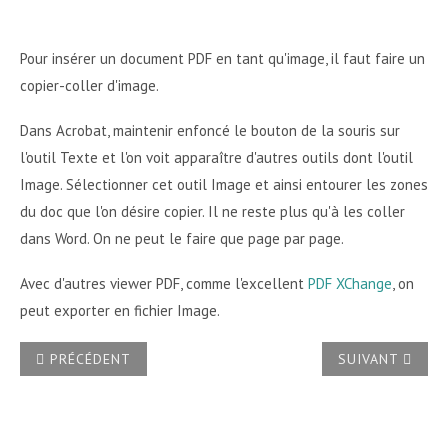
Pour insérer un document PDF en tant qu'image, il faut faire un
copier-coller d'image.
Dans Acrobat, maintenir enfoncé le bouton de la souris sur
l'outil Texte et l'on voit apparaître d'autres outils dont l'outil
Image. Sélectionner cet outil Image et ainsi entourer les zones
du doc que l'on désire copier. Il ne reste plus qu'à les coller
dans Word. On ne peut le faire que page par page.
Avec d'autres viewer PDF, comme l'excellent
PDF XChange
, on
peut exporter en fichier Image.
ARTICLE PRÉCÉDENT : ENREGISTRER UN DOCUMENT AVEC 
ARTICLE SUIVA
PRÉCÉDENT
SUIVANT