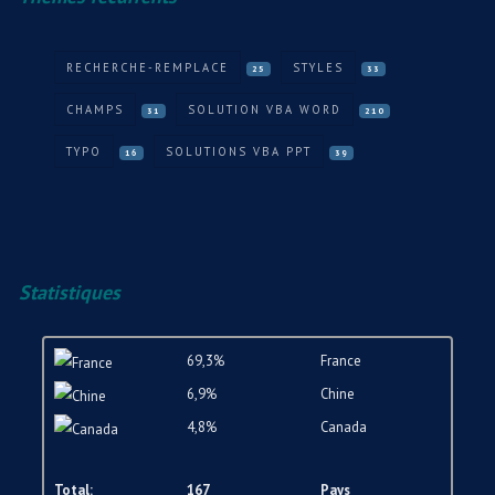
RECHERCHE-REMPLACE
STYLES
25
33
CHAMPS
SOLUTION VBA WORD
31
210
TYPO
SOLUTIONS VBA PPT
16
39
Statistiques
69,3%
France
6,9%
Chine
4,8%
Canada
Total:
167
Pays