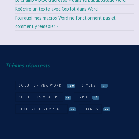
Réécrire un texte avec Copilot dans Word
Pourquoi mes macros Word ne fonctionnent pas et
comment y remédier ?
Thèmes récurrents
SOLUTION VBA WORD
STYLES
210
33
SOLUTIONS VBA PPT
TYPO
39
16
RECHERCHE-REMPLACE
CHAMPS
25
31