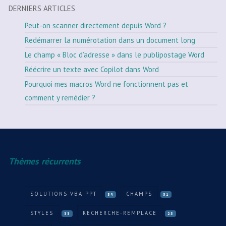
DERNIERS ARTICLES
Peut-on scanner directement depuis Word ?
Redémarrer la numérotation dans un document long
Le champ « Bloc d’adresse » dans le publipostage Word
Réécrire un texte avec Copilot dans Word
Pourquoi mes macros Word ne fonctionnent pas et
comment y remédier ?
Thèmes récurrents
SOLUTIONS VBA PPT
CHAMPS
39
31
STYLES
RECHERCHE-REMPLACE
33
25