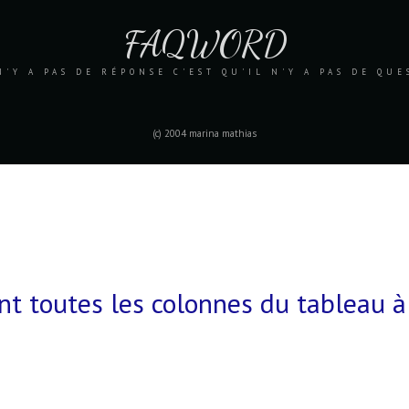
FAQWORD
N'Y A PAS DE RÉPONSE C'EST QU'IL N'Y A PAS DE QU
(c) 2004 marina mathias
 toutes les colonnes du tableau à 