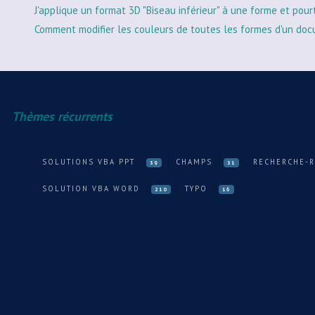
J'applique un format 3D "Biseau inférieur" à une forme et pour
Comment modifier les couleurs de toutes les formes d'un doc
Thèmes récurrents
SOLUTIONS VBA PPT
CHAMPS
RECHERCHE-
39
31
SOLUTION VBA WORD
TYPO
210
16