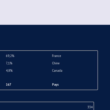
69,2%
France
7,1%
Chine
4,8%
Canada
167
Pays
334