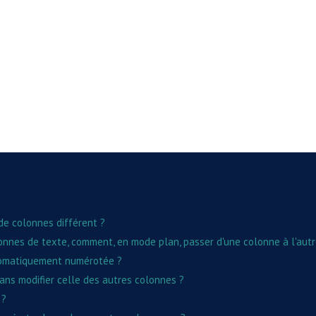
de colonnes différent ?
onnes de texte, comment, en mode plan, passer d'une colonne à l'autr
tomatiquement numérotée ?
ns modifier celle des autres colonnes ?
 ?