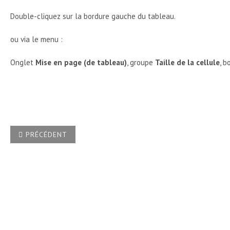
Double-cliquez sur la bordure gauche du tableau.
ou via le menu :
Onglet
Mise en page (de tableau)
, groupe
Taille de la cellule
, 
ARTICLE PRÉCÉDENT : COMMENT AJOUTER UNE LIGNE DE T
PRÉCÉDENT