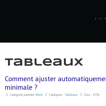
S'IL 
Tableaux
Comment ajuster automatiquement
minimale ?
Catégorie parente:
Word
Catégorie :
Tableaux
Clics : 2756