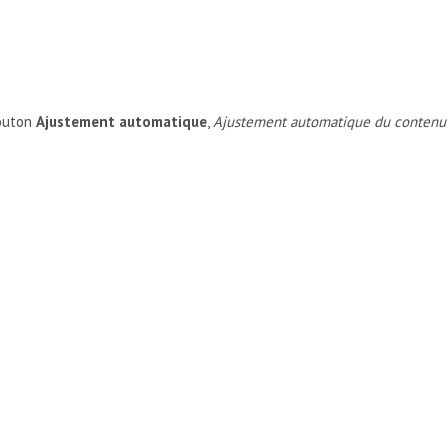
bouton
Ajustement automatique
,
Ajustement automatique du contenu
EXTE AVANT UN TABLEAU EXISTANT ?