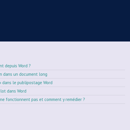
nt depuis Word ?
on dans un document long
» dans le publipostage Word
ilot dans Word
ne fonctionnent pas et comment y remédier ?