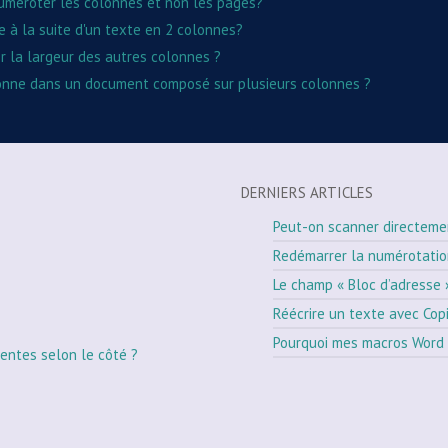
 numéroter les colonnes et non les pages?
 à la suite d'un texte en 2 colonnes?
r la largeur des autres colonnes ?
onne dans un document composé sur plusieurs colonnes ?
DERNIERS ARTICLES
Peut-on scanner directeme
Redémarrer la numérotati
Le champ « Bloc d’adresse 
Réécrire un texte avec Cop
Pourquoi mes macros Word 
entes selon le côté ?