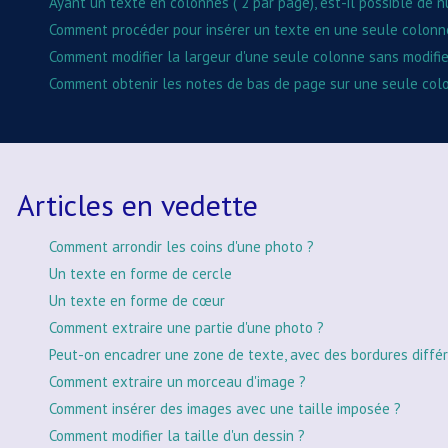
Ayant un texte en colonnes ( 2 par page), est-il possible de
Comment procéder pour insérer un texte en une seule colonne
Comment modifier la largeur d'une seule colonne sans modifie
Comment obtenir les notes de bas de page sur une seule col
Articles en vedette
Comment arrondir les coins d'une photo ?
Un texte en forme de cercle
Un texte en forme de cœur
Comment extraire une partie d'une photo ?
Peut-on encadrer une zone de texte, avec des bordures différ
Comment extraire un morceau d'image ?
Comment insérer des images avec une taille imposée ?
Comment modifier la taille d'un dessin ?