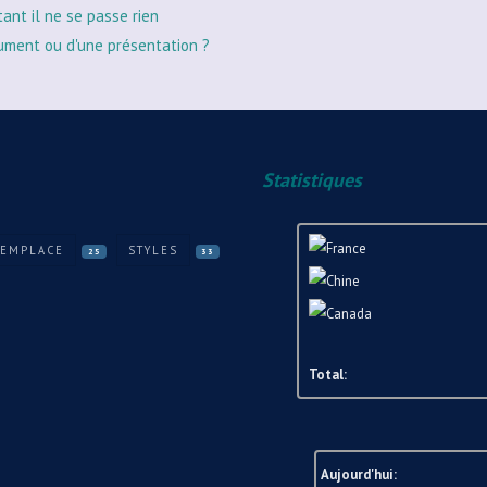
tant il ne se passe rien
ument ou d'une présentation ?
Statistiques
REMPLACE
STYLES
25
33
Total:
Aujourd'hui: