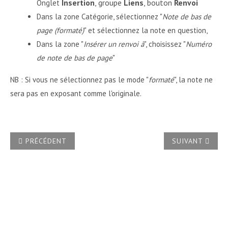
Insertion
, groupe
Liens
, bouton
Renvoi
Onglet
Dans la zone Catégorie, sélectionnez "
Note de bas de
page (formaté)
" et sélectionnez la note en question,
Dans la zone "
Insérer un renvoi à
", choisissez "
Numéro
de note de bas de page
"
NB : Si vous ne sélectionnez pas le mode "
formaté
", la note ne
sera pas en exposant comme l'originale.
ARTICLE PRÉCÉDENT : COMMENT CRÉER UNE TABLE DES M
ARTICLE SUIVA
PRÉCÉDENT
SUIVANT