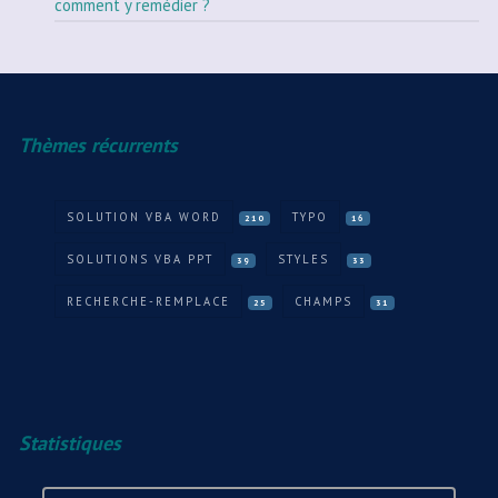
comment y remédier ?
Thèmes récurrents
SOLUTION VBA WORD
TYPO
210
16
SOLUTIONS VBA PPT
STYLES
39
33
RECHERCHE-REMPLACE
CHAMPS
25
31
Statistiques