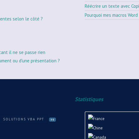
Réécrire un texte avec Cop
Pourquoi mes macros Word 
entes selon le côté ?
tant il ne se passe rien
ument ou d'une présentation ?
Statistiques
SOLUTIONS VBA PPT
39