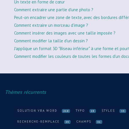
Un texte en forme de cœur
Comment extraire une partie d'une photo ?
Peut-on encadrer une zone de texte, avec des bordures différ
Comment extraire un morceau d'image ?
Comment insérer des images avec une taille imposée ?
Comment modifier la taille d'un dessin ?
J'applique un format 3D "Biseau inférieur" à une forme et pour
Comment modifier les couleurs de toutes les formes d'un doc
Thèmes récurrents
SOLUTION VBA WORD
TYPO
STYLES
210
16
33
RECHERCHE-REMPLACE
CHAMPS
25
31