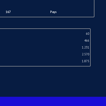
167
Pays
60
466
1.231
2.570
1.875