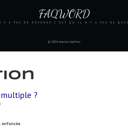
FAQWORD
N'Y A PAS DE RÉPONSE C'EST QU'IL N'Y A PAS DE QU
(c) 2004 marina mathias
tion
multiple ?
8
l enfoncée
.