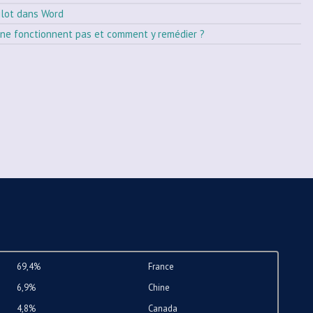
ilot dans Word
ne fonctionnent pas et comment y remédier ?
69,4%
France
6,9%
Chine
4,8%
Canada