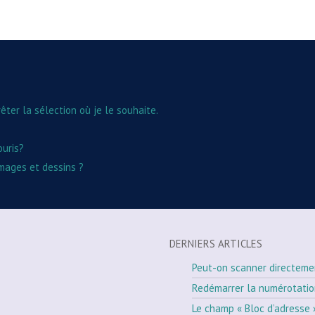
rêter la sélection où je le souhaite.
ouris?
images et dessins ?
DERNIERS ARTICLES
Peut-on scanner directeme
Redémarrer la numérotati
Le champ « Bloc d’adresse 