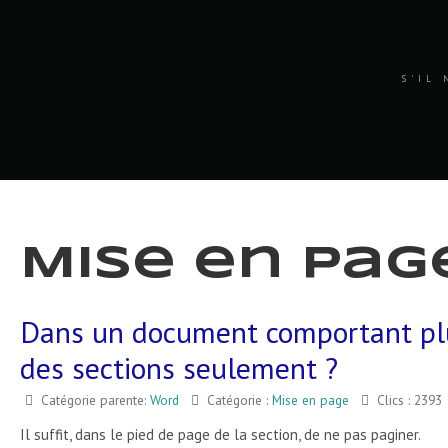
S'IL 
Mise en pag
Dans un document comportant plus
des sections seulement ?
Catégorie parente:
Word
Catégorie :
Mise en page
Clics : 2393
Il suffit, dans le pied de page de la section, de ne pas paginer.