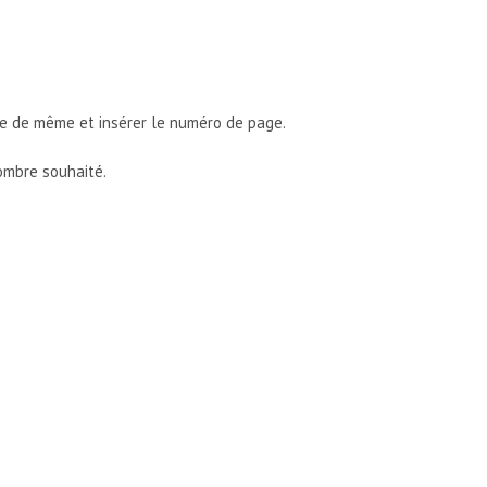
ire de même et insérer le numéro de page.
ombre souhaité.
E LIÉ À UN TEXTE INSÉRÉ EN PAGE DE GARDE