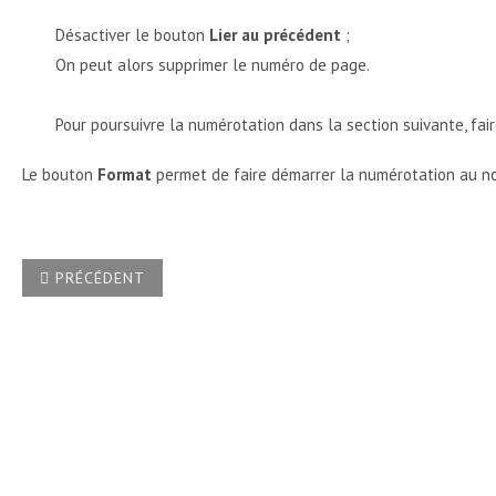
Désactiver le bouton
Lier au précédent
;
On peut alors supprimer le numéro de page.
Pour poursuivre la numérotation dans la section suivante, fa
Le bouton
Format
permet de faire démarrer la numérotation au n
ARTICLE PRÉCÉDENT : CRÉER UN MODÈLE AVEC PIED DE PAG
PRÉCÉDENT