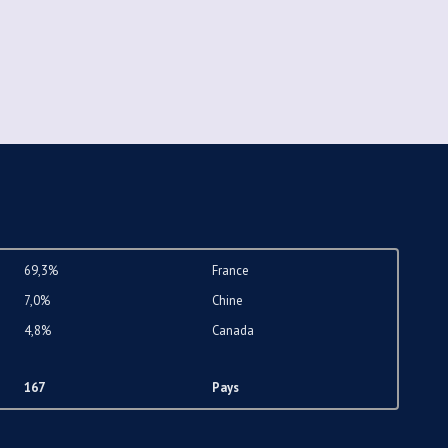
69,3%
France
7,0%
Chine
4,8%
Canada
167
Pays