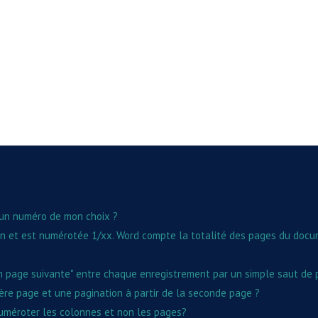
un numéro de mon choix ?
n et est numérotée 1/xx. Word compte la totalité des pages du docum
n page suivante" entre chaque enregistrement par un simple saut de p
re page et une pagination à partir de la seconde page ?
 numéroter les colonnes et non les pages?