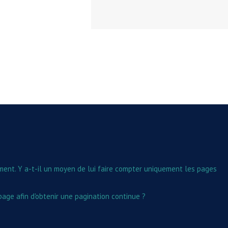
ent. Y a-t-il un moyen de lui faire compter uniquement les pages
age afin d'obtenir une pagination continue ?