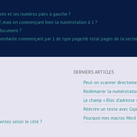
ite et les numéros pairs à gauche ?
2, mais en commençant bien la numérotation à 1 ?
 document ?
épendante commençant par 1 de type page/nb total pages de la sectio
DERNIERS ARTICLES
Peut-on scanner directeme
Redémarrer la numérotati
Le champ « Bloc d’adresse 
Réécrire un texte avec Cop
Pourquoi mes macros Word 
entes selon le côté ?