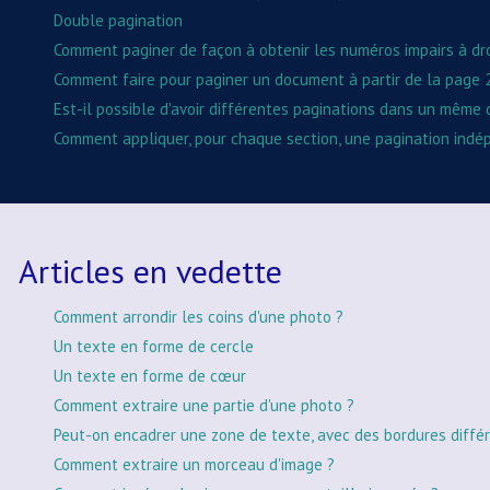
Double pagination
Comment paginer de façon à obtenir les numéros impairs à dro
Comment faire pour paginer un document à partir de la page 
Est-il possible d'avoir différentes paginations dans un même
Comment appliquer, pour chaque section, une pagination ind
Articles en vedette
Comment arrondir les coins d'une photo ?
Un texte en forme de cercle
Un texte en forme de cœur
Comment extraire une partie d'une photo ?
Peut-on encadrer une zone de texte, avec des bordures différ
Comment extraire un morceau d'image ?