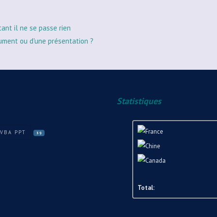
tant il ne se passe rien
ument ou d'une présentation ?
Statistiques
VBA PPT
39
Total: