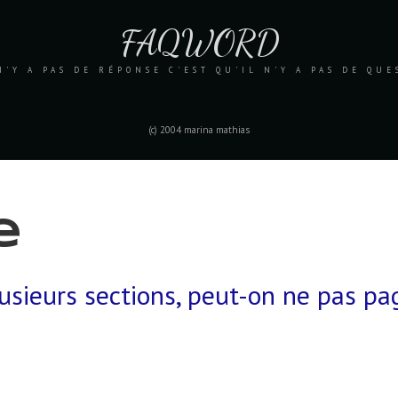
FAQWORD
N'Y A PAS DE RÉPONSE C'EST QU'IL N'Y A PAS DE QU
(c) 2004 marina mathias
e
ieurs sections, peut-on ne pas pa