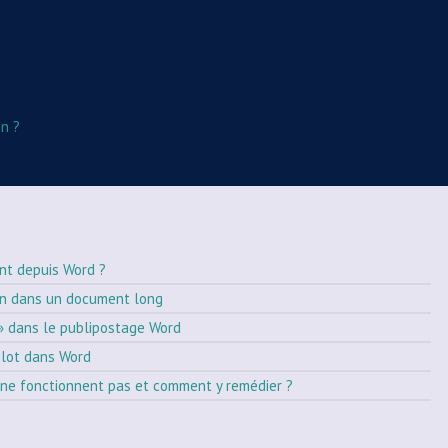
n ?
nt depuis Word ?
on dans un document long
» dans le publipostage Word
ilot dans Word
ne fonctionnent pas et comment y remédier ?