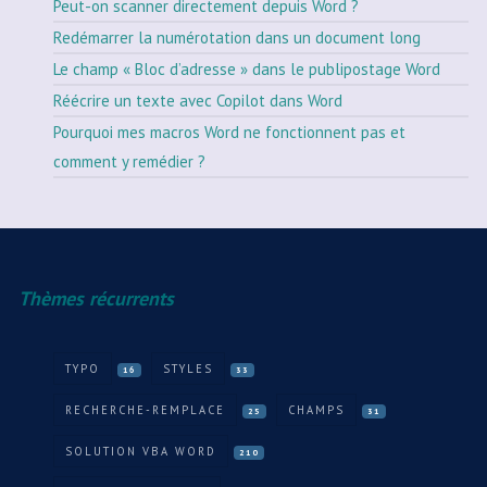
Peut-on scanner directement depuis Word ?
Redémarrer la numérotation dans un document long
Le champ « Bloc d’adresse » dans le publipostage Word
Réécrire un texte avec Copilot dans Word
Pourquoi mes macros Word ne fonctionnent pas et
comment y remédier ?
Thèmes récurrents
TYPO
STYLES
16
33
RECHERCHE-REMPLACE
CHAMPS
25
31
SOLUTION VBA WORD
210