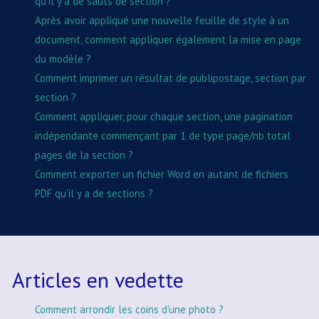
qu'il y a de sauts de section ?
Après avoir appliqué une nouvelle feuille de style à un
document, comment appliquer également la mise en page
du modèle ?
Comment imprimer un résultat de publipostage, section par
section ?
Comment appliquer, pour chaque section, une pagination
indépendante commençant par 1 de type page/nb total
pages de la section ?
Comment exporter un fichier Word en autant de fichiers
PDF qu'il y a de sections ?
Articles en vedette
Comment arrondir les coins d'une photo ?