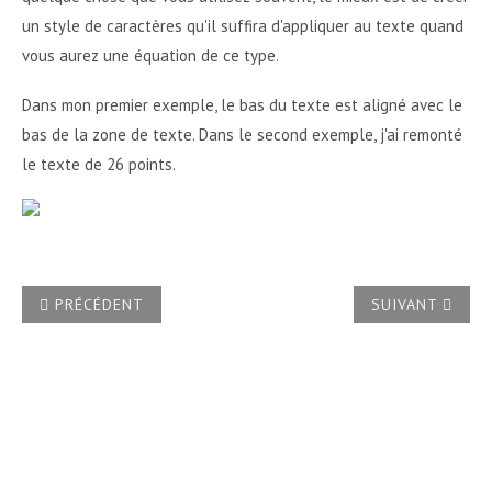
un style de caractères qu'il suffira d'appliquer au texte quand
vous aurez une équation de ce type.
Dans mon premier exemple, le bas du texte est aligné avec le
bas de la zone de texte. Dans le second exemple, j'ai remonté
le texte de 26 points.
ARTICLE PRÉCÉDENT : APPLIQUER À UN TITRE UNE NUMÉR
ARTICLE SUIVA
PRÉCÉDENT
SUIVANT