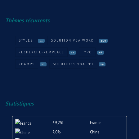
Thèmes récurrents
STYLES
SOLUTION VBA WORD
33
210
RECHERCHE-REMPLACE
TYPO
25
16
CHAMPS
SOLUTIONS VBA PPT
31
39
Statistiques
69,2%
France
7,0%
Chine