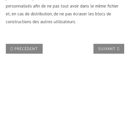
personnalisés afin de ne pas tout avoir dans le même fichier
et, en cas de distribution, de ne pas écraser les blocs de
constructions des autres utilisateurs.
ARTICLE PRÉCÉDENT : QUE SONT LES JEUX DE STYLES ET
ARTICLE SUIVA
PRÉCÉDENT
SUIVANT