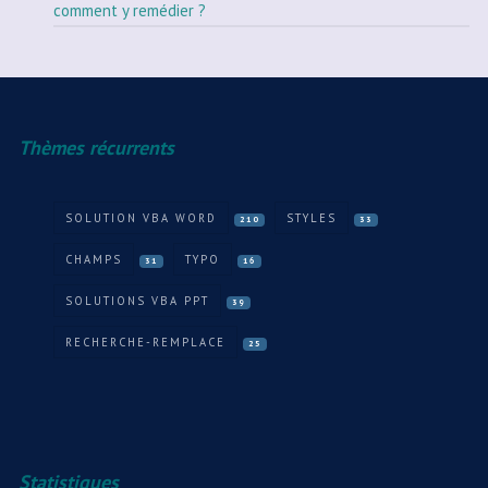
comment y remédier ?
Thèmes récurrents
SOLUTION VBA WORD
STYLES
210
33
CHAMPS
TYPO
31
16
SOLUTIONS VBA PPT
39
RECHERCHE-REMPLACE
25
Statistiques