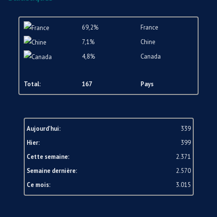
69,2%
France
7,1%
Chine
4,8%
Canada
Total:
167
Pays
Aujourd'hui:
339
Hier:
399
Cette semaine:
2.371
Semaine dernière:
2.570
Ce mois:
3.015