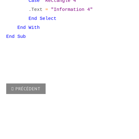
Case
"Rectangle 4"
.Text
=
"Information 4"
End Select
End With
End Sub
ARTICLE PRÉCÉDENT : COMMENT FAIRE DÉFILER UN TEXTE
PRÉCÉDENT