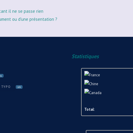
tant il ne se passe rien
ument ou d'une présentation ?
Statistiques
31
TYPO
16
Total: