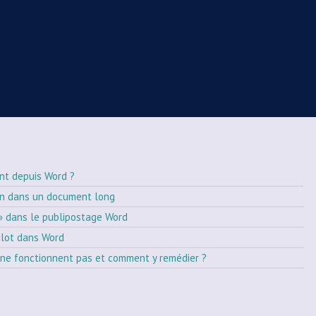
nt depuis Word ?
on dans un document long
» dans le publipostage Word
ilot dans Word
ne fonctionnent pas et comment y remédier ?