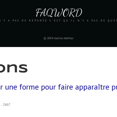
FAQWORD
N'Y A PAS DE RÉPONSE C'EST QU'IL N'Y A PAS DE QU
(c) 2004 marina mathias
ons
ur une forme pour faire apparaître p
s : 2667