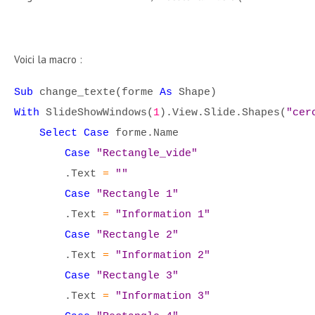
Voici la macro :
Sub
change_texte(forme
As
Shape)
With
SlideShowWindows(
1
).View.Slide.Shapes(
"cer
Select Case
forme.Name
Case
"Rectangle_vide"
.Text
=
""
Case
"Rectangle 1"
.Text
=
"Information 1"
Case
"Rectangle 2"
.Text
=
"Information 2"
Case
"Rectangle 3"
.Text
=
"Information 3"