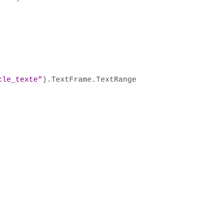
cle_texte"
).TextFrame.TextRange