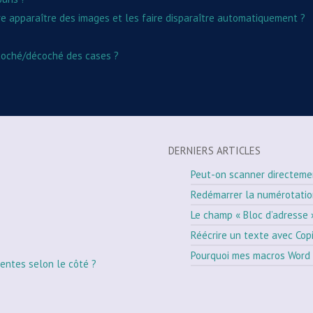
ire apparaître des images et les faire disparaître automatiquement ?
 coché/décoché des cases ?
DERNIERS ARTICLES
Peut-on scanner directeme
Redémarrer la numérotati
Le champ « Bloc d’adresse 
Réécrire un texte avec Cop
Pourquoi mes macros Word 
entes selon le côté ?