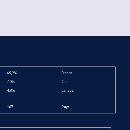
69,2%
France
7,0%
Chine
4,8%
Canada
167
Pays