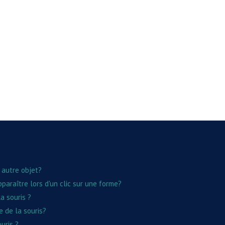
n autre objet?
pparaître lors d'un clic sur une forme?
a souris ?
 de la souris?
uris ?