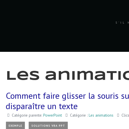
S'IL 
Les animati
Comment faire glisser la souris s
disparaître un texte
Catégorie parente:
PowerPoint
Catégorie :
Les animations
Clic
EXEMPLE
SOLUTIONS VBA PPT