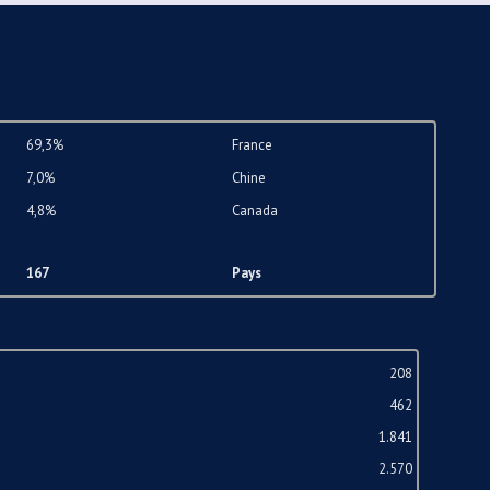
69,3%
France
7,0%
Chine
4,8%
Canada
167
Pays
208
462
1.841
2.570