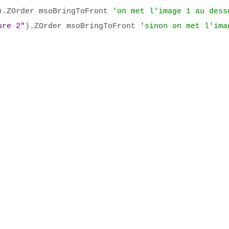
).ZOrder msoBringToFront
'on met l'image 1 au dess
ure 2"
).ZOrder msoBringToFront
'sinon on met l'ima