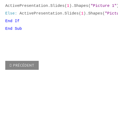
ActivePresentation.Slides(
1
).Shapes(
"Picture 1"
Else:
ActivePresentation.Slides(
1
).Shapes(
"Pict
End If
End Sub
ARTICLE PRÉCÉDENT : ANIMATION 3D
PRÉCÉDENT