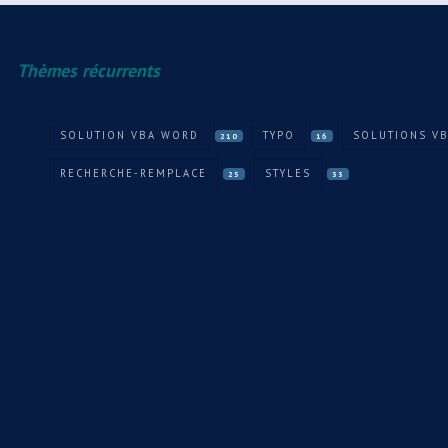
Thèmes récurrents
SOLUTION VBA WORD
TYPO
SOLUTIONS VB
210
16
RECHERCHE-REMPLACE
STYLES
25
33