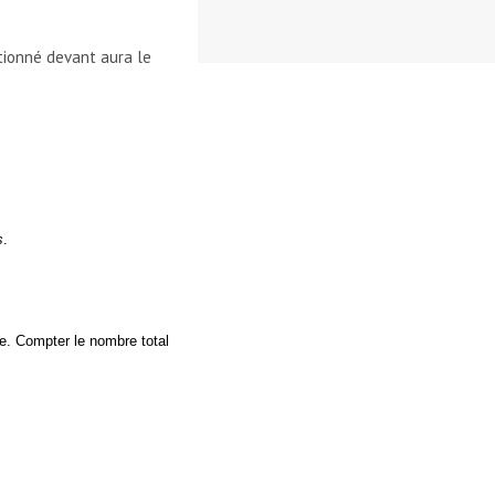
itionné devant aura le
s
.
te. Compter le nombre total