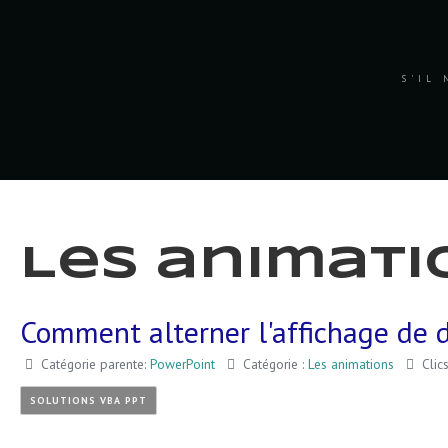
S'IL 
Les animati
Comment alterner l'affichage de 
Catégorie parente:
PowerPoint
Catégorie :
Les animations
Clic
SOLUTIONS VBA PPT