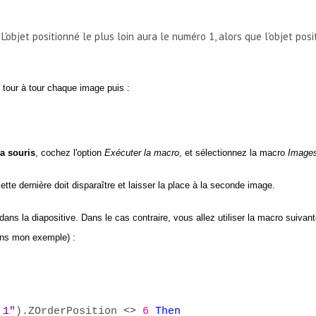
L'objet positionné le plus loin aura le numéro 1, alors que l'objet pos
tour à tour chaque image puis :
la souris
, cochez l'option
Exécuter la macro
, et sélectionnez la macro
Image
tte dernière doit disparaître et laisser la place à la seconde image.
ns la diapositive. Dans le cas contraire, vous allez utiliser la macro suivan
dans mon exemple) :
 1"
).ZOrderPosition
<>
6
Then