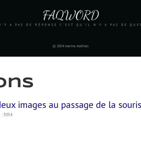
FAQWORD
N'Y A PAS DE RÉPONSE C'EST QU'IL N'Y A PAS DE QU
(c) 2004 marina mathias
ons
deux images au passage de la souris
s : 3054