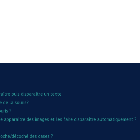
aître puis disparaître un texte
 de la souris?
uris ?
ire apparaître des images et les faire disparaître automatiquement ?
 coché/décoché des cases ?