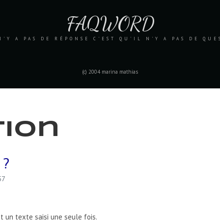
FAQWORD
N'Y A PAS DE RÉPONSE C'EST QU'IL N'Y A PAS DE QU
(c) 2004 marina mathias
tion
 ?
57
t un texte saisi une seule fois.