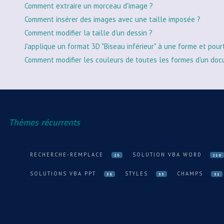
Comment extraire un morceau d'image ?
Comment insérer des images avec une taille imposée ?
Comment modifier la taille d'un dessin ?
J'applique un format 3D "Biseau inférieur" à une forme et pour
Comment modifier les couleurs de toutes les formes d'un doc
Thèmes récurrents
RECHERCHE-REMPLACE
SOLUTION VBA WORD
25
210
SOLUTIONS VBA PPT
STYLES
CHAMPS
39
33
31