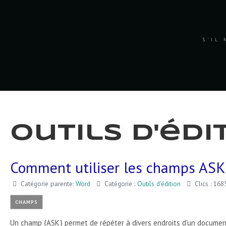
S'IL 
Outils d'édi
Comment utiliser les champs ASK
Catégorie parente:
Word
Catégorie :
Outils d'édition
Clics : 168
CHAMPS
Un champ {ASK} permet de répéter à divers endroits d'un documen