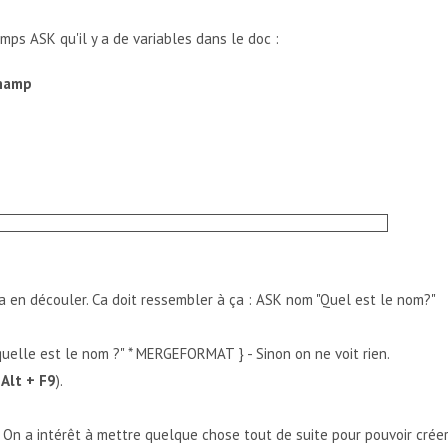
mps ASK qu'il y a de variables dans le doc :
hamp
 va en découler. Ca doit ressembler à ça : ASK nom "Quel est le nom?"
"quelle est le nom ?" * MERGEFORMAT } - Sinon on ne voit rien.
r
Alt + F9
).
. On a intérêt à mettre quelque chose tout de suite pour pouvoir créer