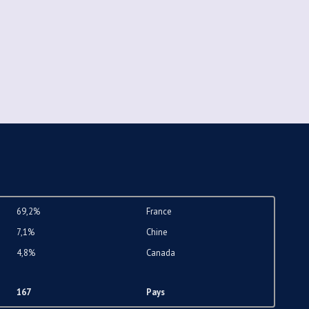
69,2%
France
7,1%
Chine
4,8%
Canada
167
Pays