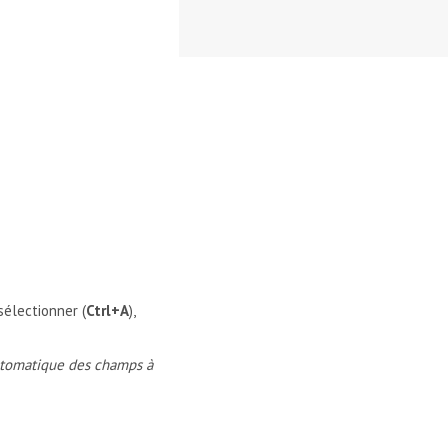
sélectionner (
Ctrl+A
),
utomatique des champs à