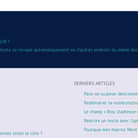
LIN ?
e texte se recopie automatiquement en d'autres endroits du même do
DERNIERS ARTICLES
Peut-on scanner directeme
Redémarrer la numérotati
Le champ « Bloc d’adresse 
Réécrire un texte avec Cop
Pourquoi mes macros Word 
entes selon le côté ?