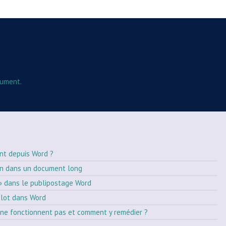
cument.
nt depuis Word ?
on dans un document long
» dans le publipostage Word
ilot dans Word
ne fonctionnent pas et comment y remédier ?