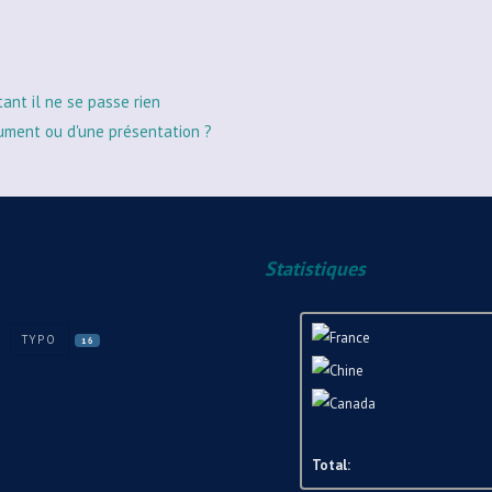
tant il ne se passe rien
ument ou d'une présentation ?
Statistiques
TYPO
16
Total: