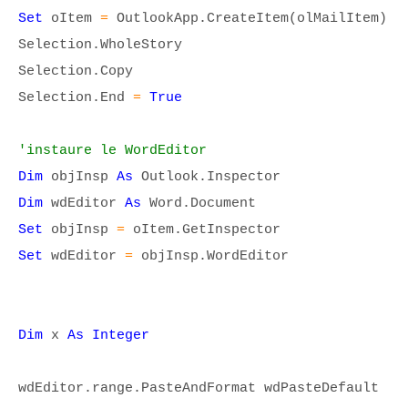
Set
oItem
=
OutlookApp.CreateItem(olMailItem)
Selection.WholeStory
Selection.Copy
Selection.End
=
True
'instaure le WordEditor
Dim
objInsp
As
Outlook.Inspector
Dim
wdEditor
As
Word.Document
Set
objInsp
=
oItem.GetInspector
Set
wdEditor
=
objInsp.WordEditor
Dim
x
As Integer
wdEditor.range.PasteAndFormat wdPasteDefault