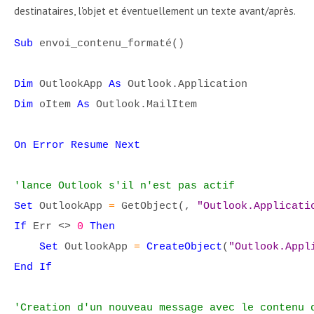
destinataires, l'objet et éventuellement un texte avant/après.
Sub
envoi_contenu_formaté()
Dim
OutlookApp
As
Outlook.Application
Dim
oItem
As
Outlook.MailItem
On Error Resume Next
'lance Outlook s'il n'est pas actif
Set
OutlookApp
=
GetObject(,
"Outlook.Applicati
If
Err
<>
0
Then
Set
OutlookApp
=
CreateObject
(
"Outlook.Appl
End If
'Creation d'un nouveau message avec le contenu 