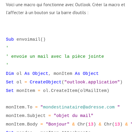
Voici une macro qui fonctionne avec Outlook. Créer la macro et
l'affecter à un bouton sur la barre d'outils :
Sub
envoimail()
'
' envoie un mail avec la pièce jointe
'
Dim
ol
As Object
, monItem
As Object
Set
ol
=
CreateObject
(
"outlook.application"
)
Set
monItem
=
ol.CreateItem(olMailItem)
monItem.To
=
"
mondestinataire@adresse.com
"
monItem.Subject
=
"objet du mail"
monItem.Body
=
"Bonjour"
&
Chr(
13
)
&
Chr(
13
)
&