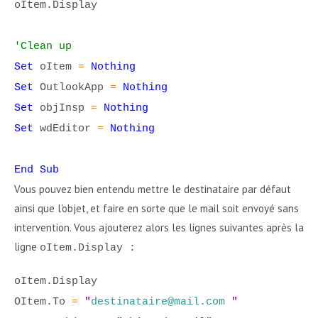
oItem.Display
'Clean up
Set
oItem
=
Nothing
Set
OutlookApp
=
Nothing
Set
objInsp
=
Nothing
Set
wdEditor
=
Nothing
End Sub
Vous pouvez bien entendu mettre le destinataire par défaut
ainsi que l'objet, et faire en sorte que le mail soit envoyé sans
intervention. Vous ajouterez alors les lignes suivantes après la
ligne
oItem.Display :
oItem.Display
OItem.To
=
"
destinataire@mail.com
"