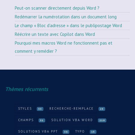
Peut-on scanner directement depuis Word ?
Redémarrer la numérotation dans un document long
Le champ « Bloc d’adresse » dans le publipostage Word
Réécrire un texte avec Copilot dans Word
Pourquoi mes macros Word ne fonctionnent pas et
comment y remédier ?
Thèmes récurrents
STYLES
RECHERCHE-REMPLACE
33
25
CHAMPS
SOLUTION VBA WORD
31
210
SOLUTIONS VBA PPT
TYPO
39
16