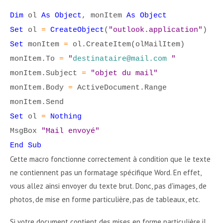
'
Dim
ol
As Object
, monItem
As Object
Set
ol
=
CreateObject
(
"outlook.application"
)
Set
monItem
=
ol.CreateItem(olMailItem)
monItem.To
=
"
destinataire@mail.com
"
monItem.Subject
=
"objet du mail"
monItem.Body
=
ActiveDocument.Range
monItem.Send
Set
ol
=
Nothing
MsgBox
"Mail envoyé"
End Sub
Cette macro fonctionne correctement à condition que le texte
ne contiennent pas un formatage spécifique Word. En effet,
vous allez ainsi envoyer du texte brut. Donc, pas d'images, de
photos, de mise en forme particulière, pas de tableaux, etc.
Si votre document contient des mises en forme particulière il