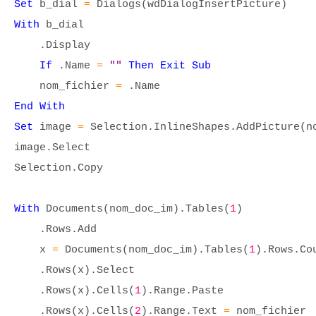
Set
b_dial
=
Dialogs(wdDialogInsertPicture)
With
b_dial
.Display
If
.Name
=
""
Then Exit Sub
nom_fichier
=
.Name
End With
Set
image
=
Selection.InlineShapes.AddPicture(n
image.Select
Selection.Copy
With
Documents(nom_doc_im).Tables(
1
)
.Rows.Add
x
=
Documents(nom_doc_im).Tables(
1
).Rows.Co
.Rows(x).Select
.Rows(x).Cells(
1
).Range.Paste
.Rows(x).Cells(
2
).Range.Text
=
nom_fichier