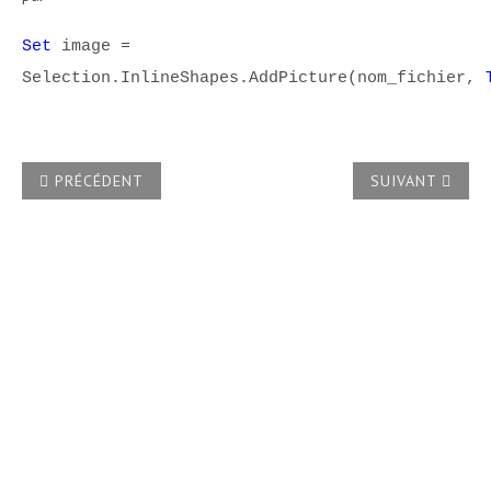
Set
image =
Selection.InlineShapes.AddPicture(nom_fichier,
ARTICLE PRÉCÉDENT : APRÈS AVOIR UTILISÉ LA COMMAND
ARTICLE SUIVA
PRÉCÉDENT
SUIVANT