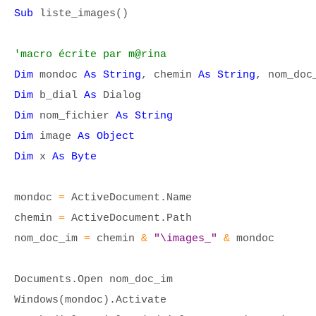
Sub
liste_images()
'macro écrite par m@rina
Dim
mondoc
As String
, chemin
As String
, nom_do
Dim
b_dial
As
Dialog
Dim
nom_fichier
As String
Dim
image
As Object
Dim
x
As Byte
mondoc
=
ActiveDocument.Name
chemin
=
ActiveDocument.Path
nom_doc_im
=
chemin
&
"\images_"
&
mondoc
Documents.Open nom_doc_im
Windows(mondoc).Activate