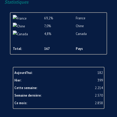
Statistiques
69,2%
France
7,0%
Chine
4,8%
Canada
Total:
167
Pays
Aujourd'hui:
182
Hier:
399
Cette semaine:
2.214
Semaine dernière:
2.570
Ce mois:
2.858