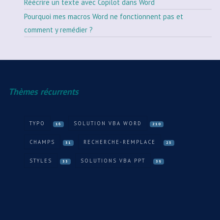
Réécrire un texte avec Copilot dans Word
Pourquoi mes macros Word ne fonctionnent pas et
comment y remédier ?
Thèmes récurrents
TYPO
SOLUTION VBA WORD
16
210
CHAMPS
RECHERCHE-REMPLACE
31
25
STYLES
SOLUTIONS VBA PPT
33
39