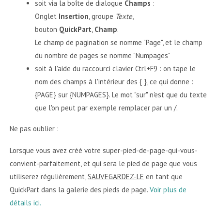
soit via la boîte de dialogue
Champs
:
Onglet
Insertion
, groupe
Texte
,
bouton
QuickPart
,
Champ
.
Le champ de pagination se nomme "Page", et le champ
du nombre de pages se nomme "Numpages"
soit à l'aide du raccourci clavier Ctrl+F9 : on tape le
nom des champs à l'intérieur des { }, ce qui donne :
{PAGE} sur {NUMPAGES}. Le mot "sur" n'est que du texte
que l'on peut par exemple remplacer par un /.
Ne pas oublier :
Lorsque vous avez créé votre super-pied-de-page-qui-vous-
convient-parfaitement, et qui sera le pied de page que vous
utiliserez régulièrement,
SAUVEGARDEZ-LE
en tant que
QuickPart dans la galerie des pieds de page.
Voir plus de
détails ici.