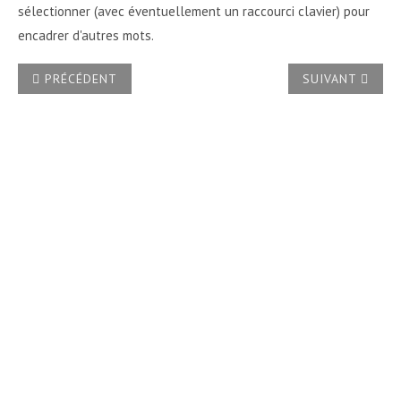
sélectionner (avec éventuellement un raccourci clavier) pour
encadrer d'autres mots.
ARTICLE PRÉCÉDENT : COMMENT EN VBA METTRE EN MAJUS
ARTICLE SUIVA
PRÉCÉDENT
SUIVANT