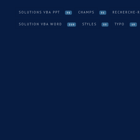
SOLUTIONS VBA PPT
CHAMPS
RECHERCHE-
39
31
SOLUTION VBA WORD
STYLES
TYPO
210
33
16