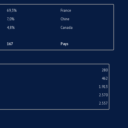
69,3%
France
7,0%
Chine
4,8%
Canada
167
Pays
280
462
1.913
2.570
2.557