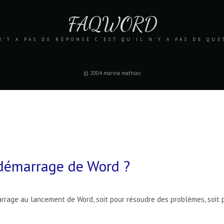
FAQWORD
N'Y A PAS DE RÉPONSE C'EST QU'IL N'Y A PAS DE QU
(c) 2004 marina mathias
démarrage de Word ?
arrage au lancement de Word, soit pour résoudre des problèmes, soit 