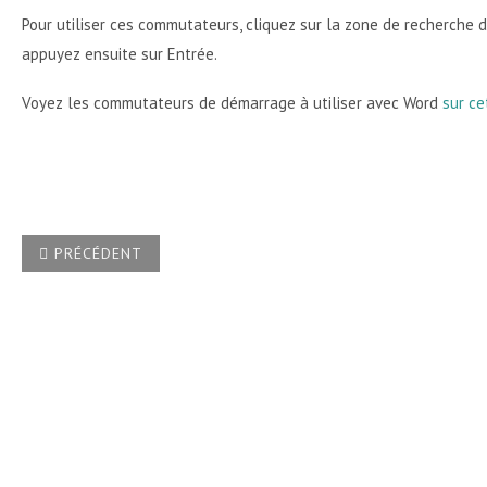
Pour utiliser ces commutateurs, cliquez sur la zone de recherche 
appuyez ensuite sur Entrée.
Voyez les commutateurs de démarrage à utiliser avec Word
sur ce
ARTICLE PRÉCÉDENT : QUELLE EST LA MÉTHODE POUR CHA
PRÉCÉDENT