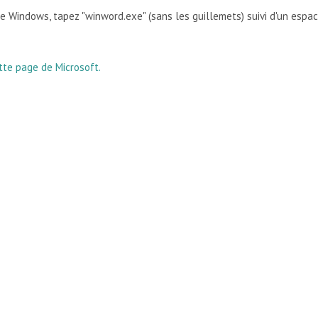
de Windows, tapez "winword.exe" (sans les guillemets) suivi d'un espa
tte page de Microsoft.
NGER LE NOM DE FICHIER PAR DÉFAUT LORS DE L'ENREGISTRE