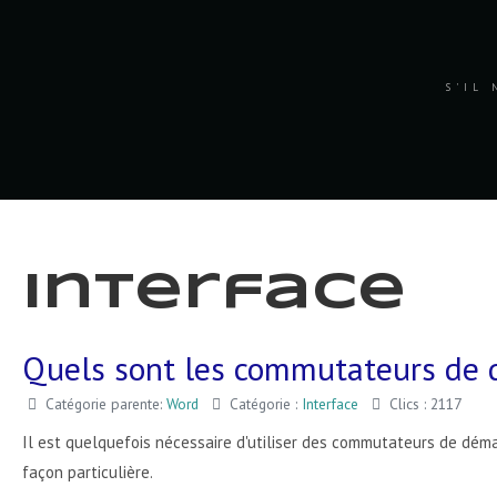
S'IL 
Interface
Quels sont les commutateurs de 
Catégorie parente:
Word
Catégorie :
Interface
Clics : 2117
Il est quelquefois nécessaire d'utiliser des commutateurs de dém
façon particulière.