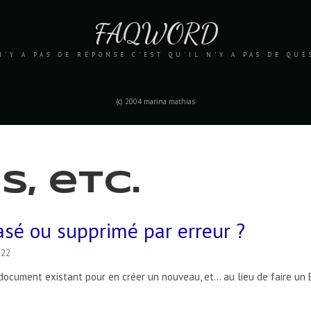
FAQWORD
N'Y A PAS DE RÉPONSE C'EST QU'IL N'Y A PAS DE QU
(c) 2004 marina mathias
s, etc.
asé ou supprimé par erreur ?
822
ocument existant pour en créer un nouveau, et... au lieu de faire un 