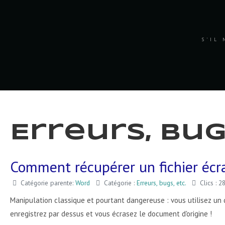
S'IL 
Erreurs, bug
Comment récupérer un fichier écr
Catégorie parente:
Word
Catégorie :
Erreurs, bugs, etc.
Clics : 2
Manipulation classique et pourtant dangereuse : vous utilisez un d
enregistrez par dessus et vous écrasez le document d'origine !