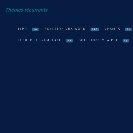
Thèmes récurrents
TYPO
SOLUTION VBA WORD
CHAMPS
16
210
31
RECHERCHE-REMPLACE
SOLUTIONS VBA PPT
25
39