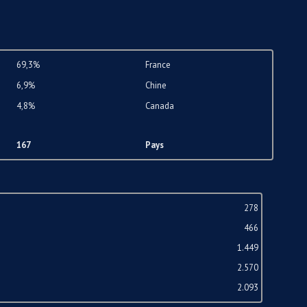
69,3%
France
6,9%
Chine
4,8%
Canada
167
Pays
278
466
1.449
2.570
2.093