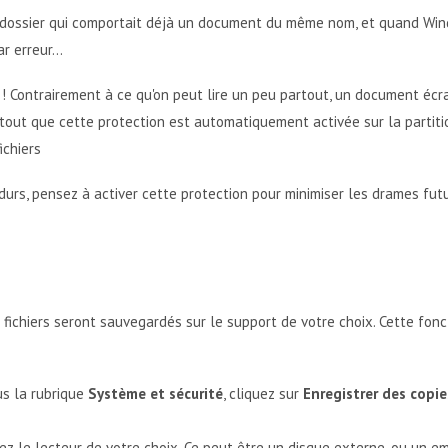
n dossier qui comportait déjà un document du même nom, et quand Wi
r erreur...
! Contrairement à ce qu'on peut lire un peu partout, un document écra
 tout que cette protection est automatiquement activée sur la partitio
ichiers
 durs, pensez à activer cette protection pour minimiser les drames futu
fichiers seront sauvegardés sur le support de votre choix. Cette fonc
us la rubrique
Système et sécurité
, cliquez sur
Enregistrer des copi
ez le lecteur de votre choix. Ce peut être un disque externe, ou un 